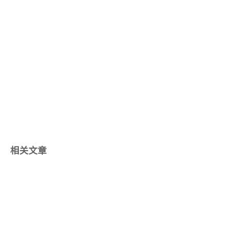
相关文章
2023/10/09
场景题集锦
Owner: Olimi tags: 总结, 见闻分享 date: 2023年10月9日 22:14
status: Published type: Post 大数据查找 有一个40亿不重复的