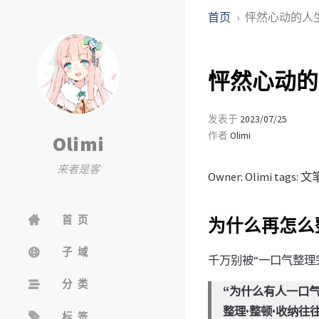
首页
怦然心动的人
怦然心动的
发表于
2023/07/25
作者
Olimi
Olimi
来者是客
Owner: Olimi tags: 文
首页
为什么再怎么
子域
千万别被“一口气整理
分类
“为什么有人一口
整理·整顿·收纳往
标签