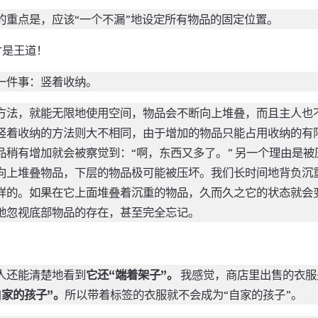
的重点是，应该“一个不漏”地设定所有物品的固定位置。
才是王道！
一件事：竖着收纳。
方法，就能无限地使用空间，物品会不断向上堆叠，而且主人也
竖着收纳的方法则大不相同，由于增加的物品只能占用收纳的有
品稍有增加就会被察觉到：“啊，东西又多了。” 另一个理由是
向上堆叠物品，下层的物品极可能被压坏。我们长时间地背负沉
样的。如果在它上面堆叠着沉重的物品，久而久之它的状态就会变
地忽视底部物品的存在，甚至完全忘记。
人还能清楚地看到
它还“端着架子”。
我感觉，商店里出售的衣服
自家的孩子”。
所以带着标签的衣服就不会成为“自家的孩子”。