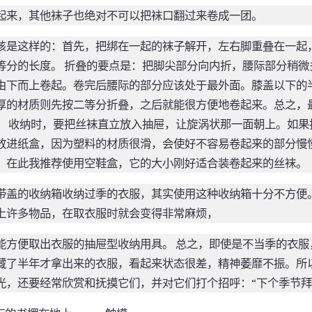
起来，其他袜子也绝对不可以把袜口翻过来卷成一团。
该是这样的：首先，把绑在一起的袜子解开，左右脚重叠在一起
等分的长度。 折叠的要点是：把脚尖部分向内折，腰际部分稍微
由下而上卷起。卷完后腰际的部分应该处于最外面。膝盖以下的
厚的材质则先按二等分折叠，之后就能很方便地卷起来。总之，
。 收纳时，要把丝袜直立放入抽屉，让旋涡状那一面朝上。如果
放进纸盒，因为塑料的材质很滑，会使好不容易卷起来的部分慢
。在此我推荐使用空鞋盒，它的大小刚好适合装卷起来的丝袜。
带盖的收纳箱收纳过季的衣服，其实使用这种收纳箱十分不方便
上许多物品，在取衣服时就会变得非常麻烦，
能方便取出衣服的抽屉型收纳用具。 总之，即使是不当季的衣服
藏了半年才拿出来的衣服，看起来状态很差，精神萎靡不振。所
光，还要经常欣赏和抚摸它们，并对它们打个招呼：“下个季节