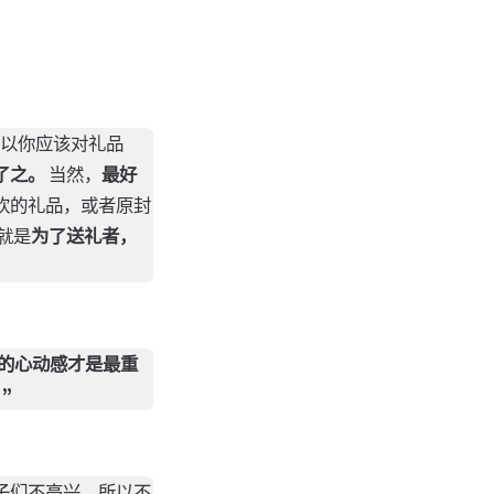
所以你应该对礼品
了之。
当然，
最好
欢的礼品，或者原封
就是
为了送礼者，
下的心动感才是最重
”
子们不高兴，所以不