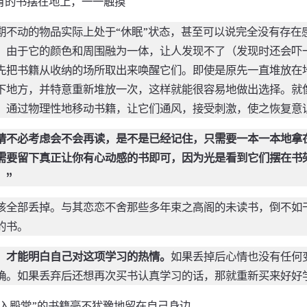
有的书摆在地上，一一触摸
期不动的物品实际上处于“休眠”状态，甚至可以说完全没有存在
，由于它的颜色和周围融为一体，让人发现不了（发现时还会吓一
先把书籍从收纳的场所取出来唤醒它们。即使是原先一直堆放在
下地方，并特意重新堆放一次，这样就能很容易地做出选择。就
，通过物理性地移动书籍，让它们通风，接受刺激，使之恢复意
请不必考虑会不会再读，是不是已经记住，只需要一本一本地拿
需要留下真正让你有心动感的书即可，因为光是看到它们摆在书
！”
该全部丢掉。与其恋恋不舍那些多年束之高阁的未读书，倒不如
的书。
，才能明白自己对这项学习的热情。
如果丢掉后心情也没有任何
确。如果丢弃后还想再次买书认真学习的话，那就重新买来好好
进入殿堂”的书籍毫不犹豫地留在自己身边