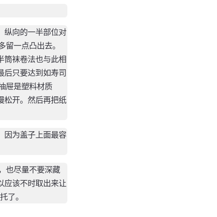
，纵向的一半部位对
多留一点凸出去。
半筒袜卷法也与此相
最后只要达到如寿司
抽屉是塑料材质
慢松开。然后再把纸
。因为盖子上面最容
，也尽量不要深藏
以应该不时取出来让
拜托了。