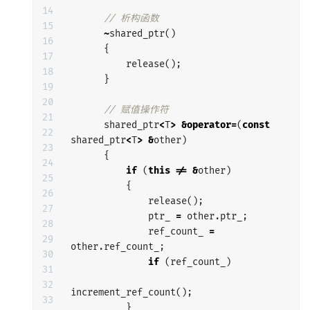
14

// 析构函数
15

~
shared_ptr
()
16

{
17

release
();
18

}
19

20

// 赋值操作符
21

shared_ptr
<
T
>
&
operator
=
(
const
22

shared_ptr
<
T
>
&
other
)
23

{
24

if
(
this
!=
&
other
)
25

{
26

release
();
27

ptr_
=
other
.
ptr_
;
28

ref_count_
=
29

other
.
ref_count_
;
30

if
(
ref_count_
)
31

32

increment_ref_count
();
33

}