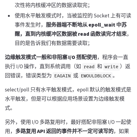
次性将内核缓冲区的数据读取完；
使用水平触发模式时，当被监控的 Socket 上有可读
事件发生时，
服务器端不断地从 epoll_wait 中苏
醒，直到内核缓冲区数据被 read 函数读完才结束
，
目的是告诉我们有数据需要读取；
边缘触发模式一般和非阻塞 I/O 搭配使用
，程序会一直
执行 I/O 操作，直到系统调用（如
和
）返
read
write
回错误，错误类型为
或
。
EAGAIN
EWOULDBLOCK
select/poll 只有水平触发模式，epoll 默认的触发模式是
水平触发，但是可以根据应用场景设置为边缘触发模
式。
另外，使用 I/O 多路复用时，最好搭配非阻塞 I/O 一起使
用，
多路复用 API 返回的事件并不一定可读写的
，如果