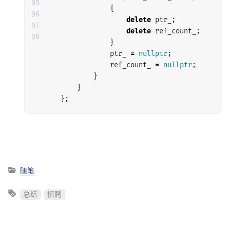
95

{
96

delete
ptr_
;
97

delete
ref_count_
;
}
ptr_
=
nullptr
;
ref_count_
=
nullptr
;
}
}
};
随笔
总结
招聘