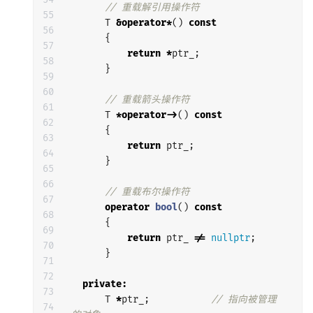
// 重载解引用操作符
55

T
&
operator
*
()
const
56

{
57

return
*
ptr_
;
58

}
59

60

// 重载箭头操作符
61

T
*
operator
->
()
const
62

{
63

return
ptr_
;
64

}
65

66

// 重载布尔操作符
67

operator
bool
()
const
68

{
69

return
ptr_
!=
nullptr
;
70

}
71

72

private
:
73

T
*
ptr_
;
// 指向被管理
74
