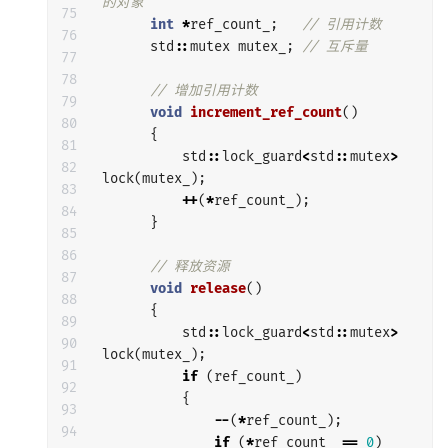
的对象
75

int
*
ref_count_
;
// 引用计数
76

std
::
mutex
mutex_
;
// 互斥量
77

78

// 增加引用计数
79

void
increment_ref_count
()
80

{
81

std
::
lock_guard
<
std
::
mutex
>
82

lock
(
mutex_
);
83

++
(
*
ref_count_
);
84

}
85

86

// 释放资源
87

void
release
()
88

{
89

std
::
lock_guard
<
std
::
mutex
>
90

lock
(
mutex_
);
91

if
(
ref_count_
)
92

{
93

--
(
*
ref_count_
);
94

if
(
*
ref_count_
==
0
)