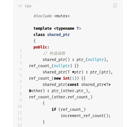
#include
<mutex>
template
<
typename
T
>
class
shared_ptr
{
public:
1

// 构造函数
2

shared_ptr
()
:
ptr_
(
nullptr
),
3

ref_count_
(
nullptr
)
{}
4

shared_ptr
(
T
*
ptr
)
:
ptr_
(
ptr
),
5

ref_count_
(
new
int
(
1
))
{}
6

shared_ptr
(
const
shared_ptr
<
T
>
7

&
other
)
:
ptr_
(
other
.
ptr_
),
8

ref_count_
(
other
.
ref_count_
)
9

{
10

if
(
ref_count_
)
11

increment_ref_count
();
12

}
13
