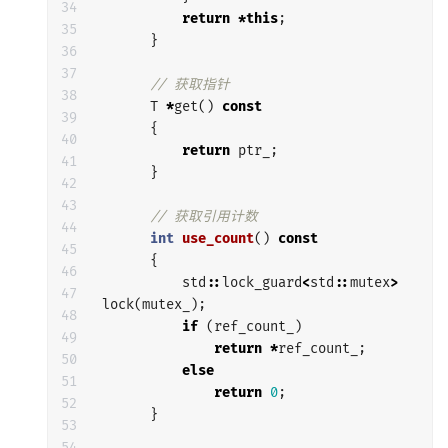
34

return
*
this
;
35

}
36

37

// 获取指针
38

T
*
get
()
const
39

{
40

return
ptr_
;
41

}
42

43

// 获取引用计数
44

int
use_count
()
const
45

{
46

std
::
lock_guard
<
std
::
mutex
>
47

lock
(
mutex_
);
48

if
(
ref_count_
)
49

return
*
ref_count_
;
50

else
51

return
0
;
52

}
53

54
