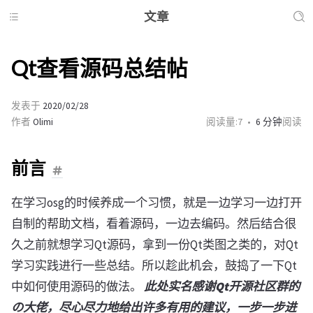
文章
Qt查看源码总结帖
发表于
2020/02/28
作者
Olimi
阅读量:
7
6 分钟
阅读
前言
在学习osg的时候养成一个习惯，就是一边学习一边打开
自制的帮助文档，看着源码，一边去编码。然后结合很
久之前就想学习Qt源码，拿到一份Qt类图之类的，对Qt
学习实践进行一些总结。所以趁此机会，鼓捣了一下Qt
中如何使用源码的做法。
此处实名感谢Qt开源社区群的
の大佬，尽心尽力地给出许多有用的建议，一步一步进