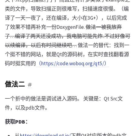
类的文件，导致扫描正则很难写，扫描速度很慢。（编
译了一天一夜了，还在编译，大小在3G+），以后完成
了效果不错再补充一份DoxygenFile.
做法一被我放弃
了…编译了两天还没成功，我电脑可能先炸..不过好像可
以续编译，以后有时间继续吧…
做法一的替代：找到一
个挺不错的网站，就是Qt的源码树，在实时查找翻看源
码时挺实用的
（https://code.woboq.org/qt5/）
做法二
一个折中的做法是调试进入源码。 关键是：Qt Src文
件，以及pdb文件。
获取PDB：
从
https://download.qt.io/
下载Qt对应版本的pdb文