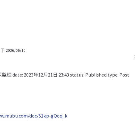
新于
2026/06/10
术整理 date: 2023年12月21日 23:43 status: Published type: Post
ww.mubu.com/doc/51kp-gQoq_k