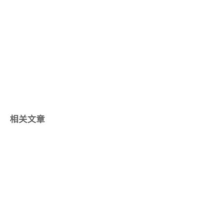
相关文章
2023/08/09
左耳耗子-笔记
Owner: Olimi tags: 职业 date: 2023年8月9日 16:02 status:
Published summary: 在找工作时，要明确自己的目的。大公司
可以学到组织管理、挣钱方法和高手工作方式；小公司也可以
成长，关键是要和聪明人在一起。沟通时提供选项，而不是只