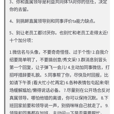
3、你和直属领导是利益共同体TA对你的信任，决定
你的去留。
4、别挑衅直属领导别和同事评价ta能力缺点。
5、别让老员工都讨厌你。也别忙和老员工走得太近!
十个加分项：
1.微信名与头像，不要奇奇怪怪、过于个性! 2.自我介
绍要简单明了，不要搞创意/秀文采! 3.群消息别冒头
第一个回复，让子弹飞一会儿! 4.主动加同事微信，打
招呼措辞要礼貌。 5.同事帮了你，尽快及时回报，比
如请下午茶 (看大忙小忙再定) 6.各种表情包屯起来!职
场缓解尴尬/懒得说话必备。 7.尽量别在公开场合反对
真属领导。哪怕他错的离谱，你可以保持沉默。 8.下
班回家前要和领导说一声，别俏咪咪自己就走了。 9.
领导和同事都在加班，主动问一下是否需要帮忙。