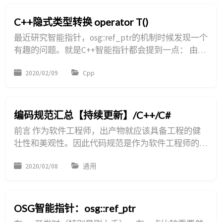
及一些经验教训总结等。 项目地址：
https://github.com/kkkiitty/learnOSG 当时整理的时
C++隐式类型转换 operator T()
候就想着...
最近研究智能指针，osg::ref_ptr的机制时候发现一个
有趣的问题。就是C++智能指针都会提到一点： 由于
智能指针是一个对象，所以if (my_smart_object)永
2020/02/09
Cpp
远为真，要判断智能指针的裸指针是否为空，需要这
样判断：if (my_smart_object.get())。 但是我在写
osg的时候，下意识都是直接判定的if(myPtr)也没碰
到问题。研究后发现原来是os...
编码规范汇总【持续更新】/C++/C#
前言 作为软件工程师，出产物就应该具备工程的健
壮性和美观性。因此代码规范是作为软件工程师的职
业素养。但总所周知，程序员的工作基本就是在维护
2020/02/08
通用
一座屎山，这确实是现实中种种客观条件约束下导致
的。 记录本篇博客，也是希望本人在打码过程，能
够保持负责任的初心，以及追求完美的极客精神吧。
诸君共勉。愿人间没有ugly的代码。 规范标准 首先
OSG智能指针：osg::ref_ptr
列出一些常见的编码规范。 C++规范 一． 变量声...