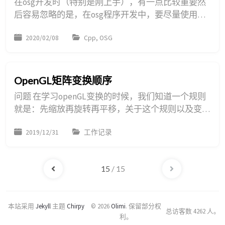
在osg开发时（特别是刚上手），有一点比较重要然
后容易忽略的是，在osg程序开发中，要尽量使用
osg::ref_ptr&lt;T*&gt;。 这个智能指针构建起osg的对
2020/02/08
Cpp, OSG
象树（绝大部分osg类都是继承于osg::Referenced，
即可计数对象），类似于Qt的对象树，负责其内存的
管理。 当然其内存管理策略不是我们关心的，我们
使用它的原因是基于其内存管理策略，大部分类的析
OpenGL矩阵变换顺序
构函数都是受保护...
问题 在学习openGL变换的时候，我们知道一个规则
就是：先缩放再旋转再平移，关于这个规则以及变换
关系建议去看learnopengl的教程。 但是我们还有另
2019/12/31
工作记录
外一种情景，就是比如我们希望变换是基于某个点进
行的，如一个三角形基于它的一个顶点进行缩放，那
这个时候我们的做法就是先把三角形平移到原点处
15
/ 15
（假设该顶点坐标为（x,y），则平移为T(-x,-y)），
然后缩放（比如，S(2,2)），然后平移...
本站采用
Jekyll
主题
Chirpy
© 2026
Olimi
.
保留部分权
总访客数
4262
人。
利。