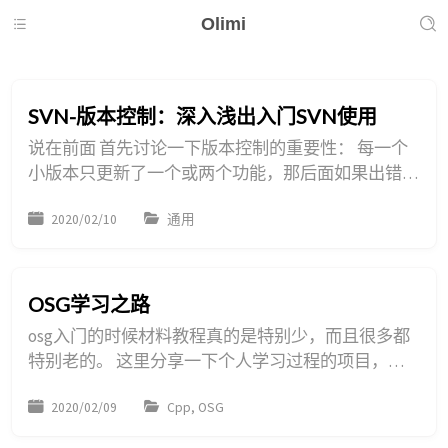
Olimi
SVN-版本控制：深入浅出入门SVN使用
说在前面 首先讨论一下版本控制的重要性： 每一个
小版本只更新了一个或两个功能，那后面如果出错
了，排查错误、进行回滚就可以根据message方便的
2020/02/10
通用
进行； 团队协作的时候，必然会出现合作、共同使
用代码的情况，比如我们两个人一同更新
mainwindow这个文件，那就极可能出现冲突，像我
们都在第1000行新写了一个函数，那版本就无法识
OSG学习之路
别到底最后选择哪个，而当这些情况积累起来之后要
osg入门的时候材料教程真的是特别少，而且很多都
处理就...
特别老的。 这里分享一下个人学习过程的项目，会
持续更新。 里面暂时包括有：Array大佬《osg程序设
2020/02/09
Cpp, OSG
计》所有源码的整理，配置好环境后可以直接运行；
osg_earth官方例子的一些整理；osg+qt的实现；以